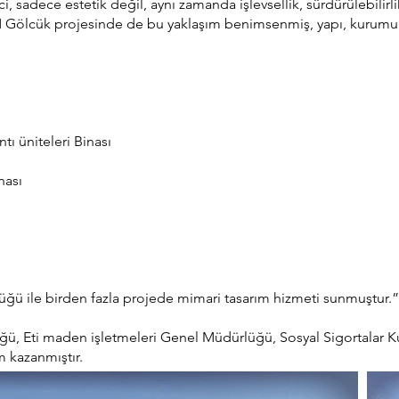
, sadece estetik değil, aynı zamanda işlevsellik, sürdürülebilirli
 Gölcük projesinde de bu yaklaşım benimsenmiş, yapı, kurumun 
tı üniteleri Binası
nası
lüğü
ile birden fazla projede mimari tasarım hizmeti sunmuştur.”
, Eti maden işletmeleri Genel Müdürlüğü, Sosyal Sigortalar K
 kazanmıştır.