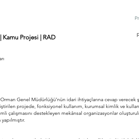
Pr
R
| Kamu Projesi | RAD
rı
 Orman Genel Müdürlüğü’nün idari ihtiyaçlarına cevap verecek ş
iştirilen projede, fonksiyonel kullanım, kurumsal kimlik ve kulla
rimli çalışmasını destekleyen mekânsal organizasyonlar oluşturul
 yapılmıştır.