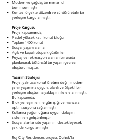
Modern ve çağdaş bir mimari dil
benimsenmiştir
Kentsel ölçekte düzenli ve sürdürülebilir bir
yerleşim kurgulanmıştır
.
Proje Kurgusu
Proje kapsamında;
9 adet yüksek katlı konut bloğu
Toplam 1400 konut
Sosyal yaşam alanları
Açık ve kapalı otopark çözümleri
Peyzaj ve rekreasyon alanları
bir arada
planlanarak bütüncül bir yaşam çevresi
oluşturulmuştur.
Tasarım Stratejisi
Proje, yalnızca konut üretimi değil;
modern
şehir yaşamına uygun, planlı ve ölçekli bir
yerleşim oluşturma yaklaşımı
ile ele alınmıştır.
Bu kapsamda:
Blok yerleşimleri ile gün ışığı ve manzara
optimizasyonu sağlanmıştır
Kullanıcı yoğunluğuna uygun dolaşım
sistemleri geliştirilmiştir
Sosyal alanlar site yaşamını destekleyecek
şekilde kurgulanmıştır
Roj City Residences projesi, Duhok’ta