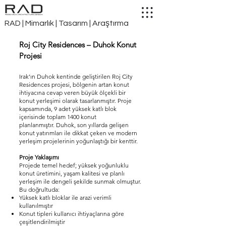
RAD | Mimarlık | Tasarım | Araştırma
Roj City Residences – Duhok Konut
Projesi
Irak’ın Duhok kentinde geliştirilen Roj City
Residences projesi, bölgenin artan konut
ihtiyacına cevap veren büyük ölçekli bir
konut yerleşimi olarak tasarlanmıştır.
Proje
kapsamında, 9 adet yüksek katlı blok
içerisinde toplam 1400 konut
planlanmıştır.
Duhok, son yıllarda gelişen
konut yatırımları ile dikkat çeken ve modern
yerleşim projelerinin yoğunlaştığı bir kenttir.
Proje Yaklaşımı
Projede temel hedef;
yüksek yoğunluklu
konut üretimini, yaşam kalitesi ve planlı
yerleşim ile dengeli şekilde sunmak
olmuştur.
Bu doğrultuda:
Yüksek katlı bloklar ile arazi verimli
kullanılmıştır
Konut tipleri kullanıcı ihtiyaçlarına göre
çeşitlendirilmiştir